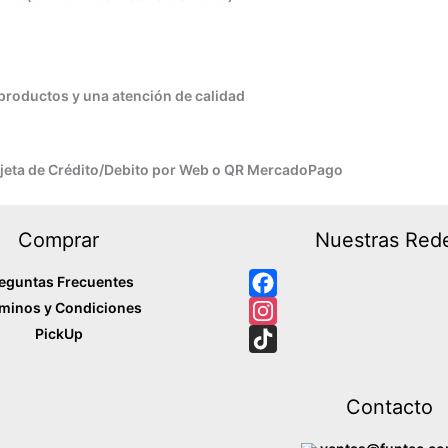
productos y una atención de calidad
arjeta de Crédito/Debito por Web o QR MercadoPago
Comprar
Nuestras Red
eguntas Frecuentes
minos y Condiciones
F
PickUp
a
I
c
n
T
e
s
i
Contacto
b
t
k