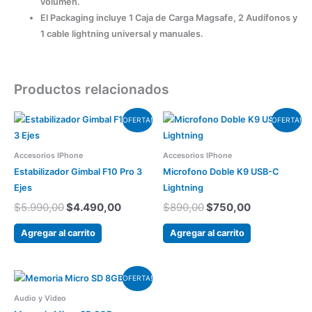
volumen.
El Packaging incluye 1 Caja de Carga Magsafe, 2 Audífonos y
1 cable lightning universal y manuales.
Productos relacionados
El
El
El
El
OFERTA!
OFERTA!
precio
precio
precio
precio
original
actual
original
actual
era:
es:
era:
es:
Accesorios IPhone
Accesorios IPhone
$5.990,00.
$4.490,00.
$890,00.
$750,00.
Estabilizador Gimbal F10 Pro 3
Microfono Doble K9 USB-C
Ejes
Lightning
$
5.990,00
$
4.490,00
$
890,00
$
750,00
Agregar al carrito
Agregar al carrito
El
El
OFERTA!
precio
precio
Audio y Video
original
actual