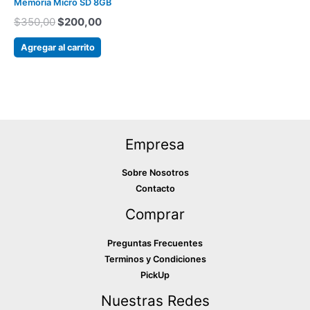
era:
es:
Memoria Micro SD 8GB
$350,00.
$200,00.
$
350,00
$
200,00
Agregar al carrito
Empresa
Sobre Nosotros
Contacto
Comprar
Preguntas Frecuentes
Terminos y Condiciones
PickUp
Nuestras Redes