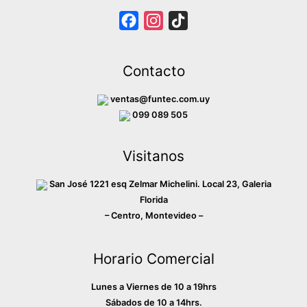
F
I
T
a
n
i
c
s
k
Contacto
e
t
T
b
a
o
ventas@funtec.com.uy
o
g
k
099 089 505
o
r
Visitanos
k
a
m
San José 1221 esq Zelmar Michelini. Local 23, Galeria
Florida
– Centro, Montevideo –
Horario Comercial
Lunes a Viernes de 10 a 19hrs
Sábados de 10 a 14hrs.