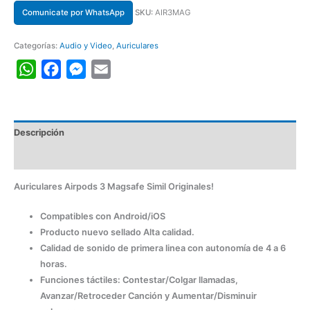
Comunicate por WhatsApp
SKU:
AIR3MAG
Categorías:
Audio y Video
,
Auriculares
WhatsApp
Facebook
Messenger
Email
Descripción
Información adicional
Auriculares Airpods 3 Magsafe Simil Originales!
Compatibles con Android/iOS
Producto nuevo sellado Alta calidad.
Calidad de sonido de primera linea con autonomía de 4 a 6
horas.
Funciones táctiles: Contestar/Colgar llamadas,
Avanzar/Retroceder Canción y Aumentar/Disminuir