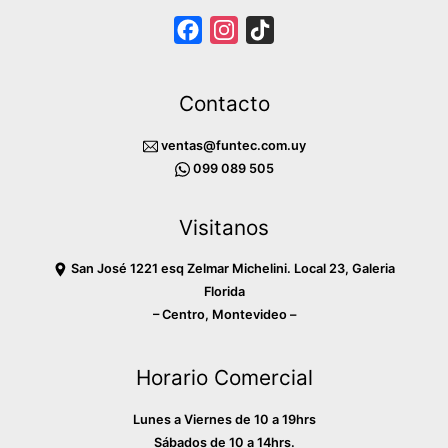
F
I
T
a
n
i
c
s
k
Contacto
e
t
T
b
a
o
ventas@funtec.com.uy
o
g
k
099 089 505
o
r
Visitanos
k
a
m
San José 1221 esq Zelmar Michelini. Local 23, Galeria
Florida
– Centro, Montevideo –
Horario Comercial
Lunes a Viernes de 10 a 19hrs
Sábados de 10 a 14hrs.