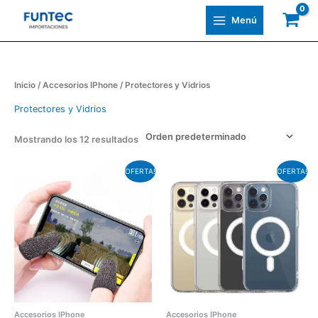
Ir
Menú
al
contenido
Inicio
/
Accesorios IPhone
/ Protectores y Vidrios
Protectores y Vidrios
Mostrando los 12 resultados
El
El
El
El
Este
OFERTA!
OFERTA!
precio
precio
precio
precio
producto
original
actual
original
actual
tiene
era:
es:
era:
es:
varias
$120,00.
$80,00.
$350,00.
$250,00.
variantes.
Las
opciones
se
pueden
Accesorios IPhone
Accesorios IPhone