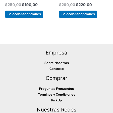
$
250,00
$
190,00
$
290,00
$
220,00
la
la
página
página
Seleccionar opciones
Seleccionar opciones
del
del
producto
producto
Empresa
Sobre Nosotros
Contacto
Comprar
Preguntas Frecuentes
Terminos y Condiciones
PickUp
Nuestras Redes