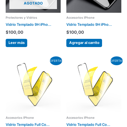
AGOTADO
Protectores y Vidrios
Accesorios IPhone
Vidrio Templado 9H iPho...
Vidrio Templado 9H iPho...
$
100,00
$
100,00
Leer más
Agregar al carrito
El
El
El
El
Este
Este
OFERTA!
OFERTA!
precio
precio
precio
precio
producto
producto
original
actual
original
actual
tiene
tiene
era:
es:
era:
es:
varias
varias
$250,00.
$190,00.
$290,00.
$220,00.
variantes.
variantes.
Las
Las
opciones
opciones
se
se
pueden
pueden
Accesorios IPhone
Accesorios IPhone
elegir
elegir
Vidrio Templado Full Co...
Vidrio Templado Full Co...
en
en