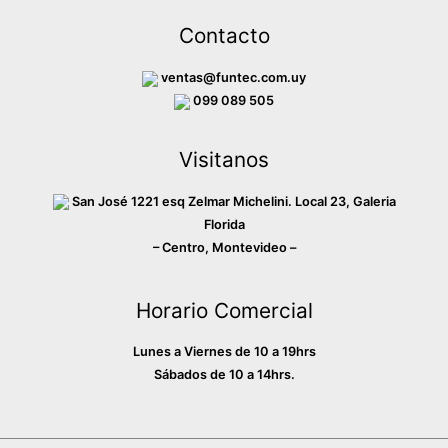
c
s
k
Contacto
e
t
T
b
a
o
ventas@funtec.com.uy
o
g
k
099 089 505
o
r
Visitanos
k
a
m
San José 1221 esq Zelmar Michelini. Local 23, Galeria
Florida
– Centro, Montevideo –
Horario Comercial
Lunes a Viernes de 10 a 19hrs
Sábados de 10 a 14hrs.