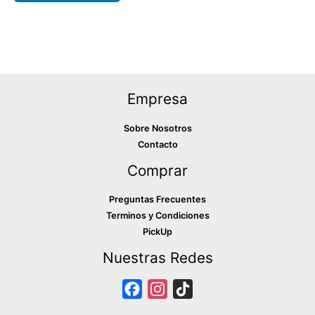
producto
Empresa
Sobre Nosotros
Contacto
Comprar
Preguntas Frecuentes
Terminos y Condiciones
PickUp
Nuestras Redes
F
I
T
a
n
i