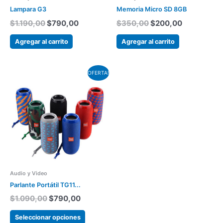
Lampara G3
Memoria Micro SD 8GB
$
1.190,00
$
790,00
$
350,00
$
200,00
Agregar al carrito
Agregar al carrito
El
El
Este
OFERTA!
precio
precio
producto
original
actual
tiene
era:
es:
varias
$1.090,00.
$790,00.
variantes.
Las
opciones
se
pueden
Audio y Video
elegir
Parlante Portátil TG11...
en
$
1.090,00
$
790,00
la
página
Seleccionar opciones
del