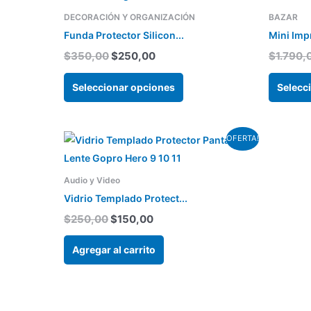
original
actual
tiene
era:
es:
DECORACIÓN Y ORGANIZACIÓN
BAZAR
$350,00.
$250,00.
varias
Funda Protector Silicon...
Mini Imp
variantes.
$
350,00
$
250,00
$
1.790,
Las
opciones
Seleccionar opciones
Selecc
se
pueden
El
El
elegir
OFERTA!
precio
precio
en
original
actual
la
era:
es:
Audio y Video
$250,00.
$150,00.
página
Vidrio Templado Protect...
del
$
250,00
$
150,00
producto
Agregar al carrito