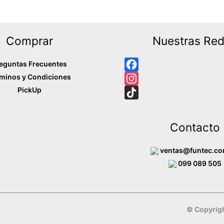
Comprar
Nuestras Re
eguntas Frecuentes
minos y Condiciones
F
PickUp
a
I
c
n
T
e
s
i
Contacto
b
t
k
o
a
T
ventas@funtec.co
o
g
o
099 089 505
k
r
k
a
m
© Copyrigh