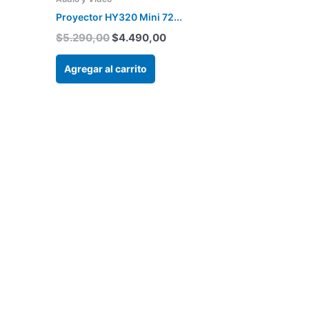
original
actual
era:
es:
Proyector HY320 Mini 72...
$5.290,00.
$4.490,00.
a
$
5.290,00
$
4.490,00
tes.
cto
Agregar al carrito
nes
en
a
cto