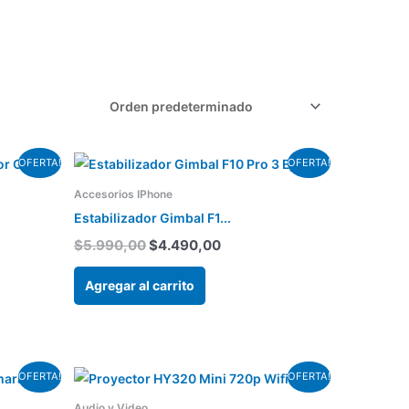
El
El
OFERTA!
OFERTA!
precio
precio
cto
original
actual
Accesorios IPhone
era:
es:
Estabilizador Gimbal F1...
$5.990,00.
$4.490,00.
$
5.990,00
$
4.490,00
tes.
Agregar al carrito
nes
en
El
El
OFERTA!
OFERTA!
precio
precio
cto
Audio y Video