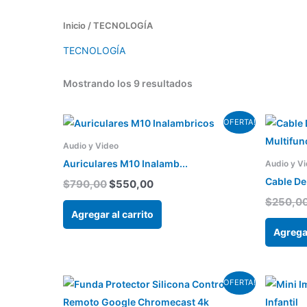
Inicio
/ TECNOLOGÍA
TECNOLOGÍA
Mostrando los 9 resultados
El
El
OFERTA!
precio
precio
original
actual
Audio y Video
era:
es:
Auriculares M10 Inalamb...
Audio y V
$790,00.
$550,00.
Cable De
$
790,00
$
550,00
$
250,0
Agregar al carrito
Agregar
El
El
Este
OFERTA!
precio
precio
producto