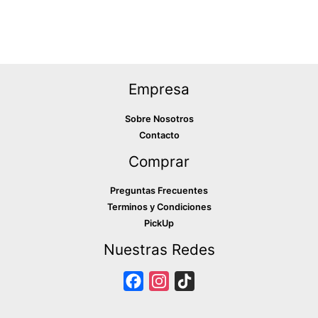
Empresa
Sobre Nosotros
Contacto
Comprar
Preguntas Frecuentes
Terminos y Condiciones
PickUp
Nuestras Redes
F
I
T
a
n
i