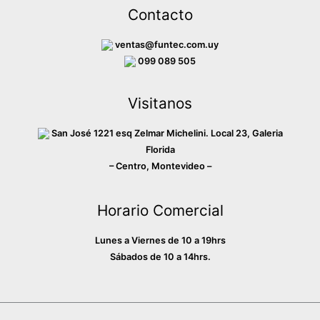
c
s
k
Contacto
e
t
T
b
a
o
ventas@funtec.com.uy
o
g
k
099 089 505
o
r
Visitanos
k
a
m
San José 1221 esq Zelmar Michelini. Local 23, Galeria
Florida
– Centro, Montevideo –
Horario Comercial
Lunes a Viernes de 10 a 19hrs
Sábados de 10 a 14hrs.