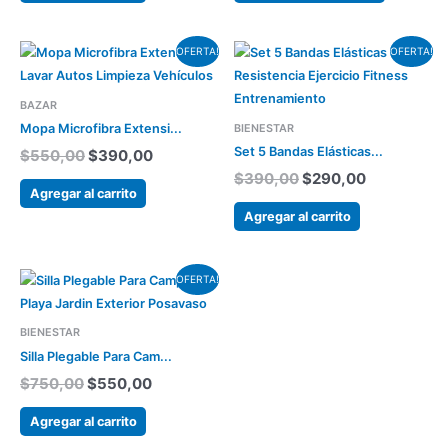
producto
El
El
El
El
OFERTA!
OFERTA!
precio
precio
precio
precio
original
actual
original
actual
era:
es:
era:
es:
BAZAR
$550,00.
$390,00.
$390,00.
$290,00.
BIENESTAR
Mopa Microfibra Extensi...
Set 5 Bandas Elásticas...
$
550,00
$
390,00
$
390,00
$
290,00
Agregar al carrito
Agregar al carrito
El
El
OFERTA!
precio
precio
original
actual
era:
es:
BIENESTAR
$750,00.
$550,00.
Silla Plegable Para Cam...
$
750,00
$
550,00
Agregar al carrito