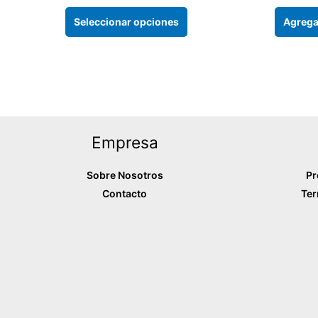
Las
opciones
Seleccionar opciones
Agregar
se
pueden
elegir
en
la
página
Empresa
del
producto
Sobre Nosotros
Pr
Contacto
Ter