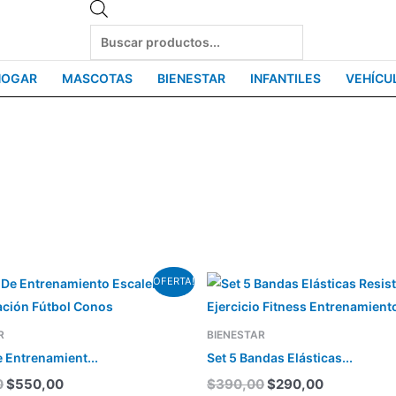
Products
search
HOGAR
MASCOTAS
BIENESTAR
INFANTILES
VEHÍCU
El
El
El
El
OFERTA!
precio
precio
precio
precio
original
actual
original
actual
era:
es:
era:
es:
R
BIENESTAR
$690,00.
$550,00.
$390,00.
$290,00.
e Entrenamient...
Set 5 Bandas Elásticas...
0
$
550,00
$
390,00
$
290,00