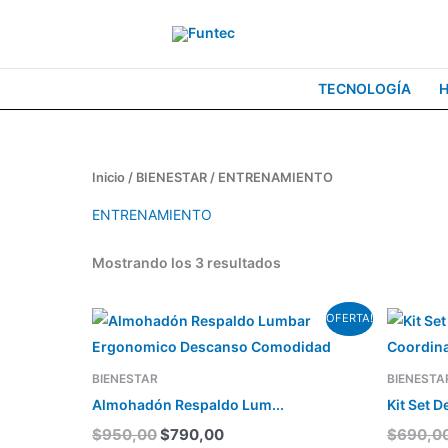
Ir
al
contenido
TECNOLOGÍA
Inicio
/
BIENESTAR
/ ENTRENAMIENTO
ENTRENAMIENTO
Mostrando los 3 resultados
El
El
Este
OFERTA!
precio
precio
producto
original
actual
tiene
era:
es:
BIENESTAR
BIENESTA
$950,00.
$790,00.
varias
Almohadón Respaldo Lum...
Kit Set D
variantes.
$
950,00
$
790,00
$
690,0