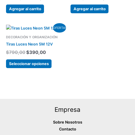
Agregar al carrito
Agregar al carrito
El
El
Este
OFERTA!
precio
precio
producto
DECORACIÓN Y ORGANIZACIÓN
original
actual
tiene
era:
es:
Tiras Luces Neon 5M 12V
varias
$790,00.
$390,00.
$
790,00
$
390,00
variantes.
Las
Seleccionar opciones
opciones
se
pueden
elegir
en
la
Empresa
página
del
Sobre Nosotros
producto
Contacto