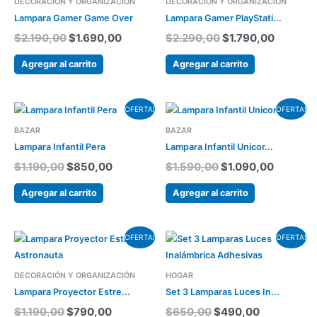
DECORACIÓN Y ORGANIZACIÓN
DECORACIÓN Y ORGANIZACIÓN
original
actual
original
actual
era:
es:
era:
es:
Lampara Gamer Game Over
Lampara Gamer PlayStati...
$2.190,00.
$1.690,00.
$2.290,00.
$1.790,
$
2.190,00
$
1.690,00
$
2.290,00
$
1.790,00
Agregar al carrito
Agregar al carrito
El
El
El
El
OFERTA!
OFERTA!
precio
precio
precio
precio
BAZAR
BAZAR
original
actual
original
actual
era:
es:
era:
es:
Lampara Infantil Pera
Lampara Infantil Unicor...
$1.190,00.
$850,00.
$1.590,00.
$1.090,
$
1.190,00
$
850,00
$
1.590,00
$
1.090,00
Agregar al carrito
Agregar al carrito
El
El
El
El
OFERTA!
OFERTA!
precio
precio
precio
precio
original
actual
original
actual
era:
es:
era:
es:
DECORACIÓN Y ORGANIZACIÓN
HOGAR
$1.190,00.
$790,00.
$650,00.
$490,00.
Lampara Proyector Estre...
Set 3 Lamparas Luces In...
$
1.190,00
$
790,00
$
650,00
$
490,00