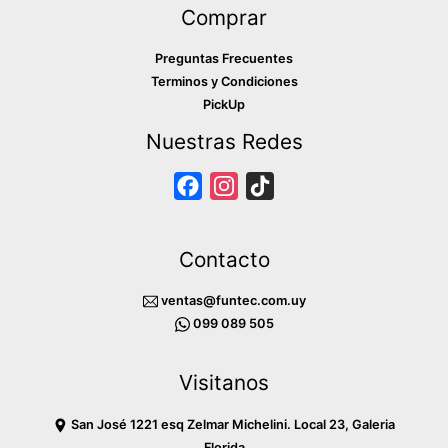
Comprar
Preguntas Frecuentes
Terminos y Condiciones
PickUp
Nuestras Redes
F
I
T
a
n
i
c
s
k
Contacto
e
t
T
b
a
o
ventas@funtec.com.uy
o
g
k
099 089 505
o
r
Visitanos
k
a
m
San José 1221 esq Zelmar Michelini. Local 23, Galeria
Florida