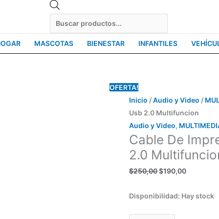
Products
search
HOGAR
MASCOTAS
BIENESTAR
INFANTILES
VEHÍCU
Cable
El
El
OFERTA!
De
precio
precio
Inicio
/
Audio y Video
/
MUL
Impresora
original
actual
Usb 2.0 Multifuncion
3
era:
es:
Audio y Video
,
MULTIMEDI
Cable De Impr
Metros
$250,00.
$190,00.
Usb
2.0 Multifuncio
2.0
$
250,00
$
190,00
Multifuncion
cantidad
Disponibilidad:
Hay stock