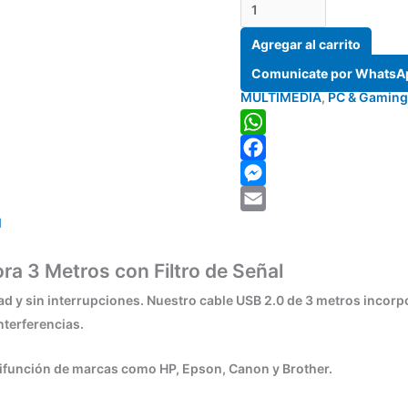
Agregar al carrito
Comunicate por WhatsA
MULTIMEDIA
,
PC & Gaming
WhatsApp
Facebook
Messenger
l
Email
ra 3 Metros con Filtro de Señal
dad y sin interrupciones. Nuestro cable USB 2.0 de 3 metros incor
nterferencias.
ultifunción de marcas como
HP
,
Epson
,
Canon
y
Brother
.