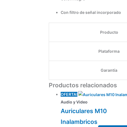
Con filtro de señal incorporado
Producto
Plataforma
Garantía
Productos relacionados
El
El
OFERTA!
precio
precio
Audio y Video
original
actual
Auriculares M10
era:
es:
Inalambricos
$790,00.
$550,00.