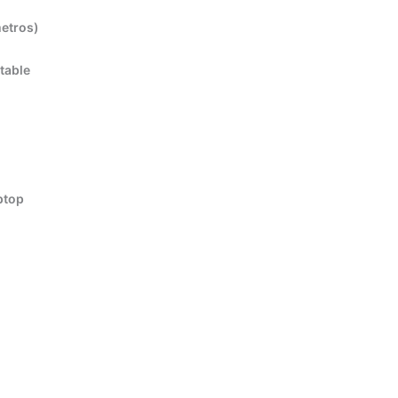
metros)
table
ptop