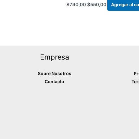
$
790,00
$
550,00
Agregar al ca
Empresa
Sobre Nosotros
Pr
Contacto
Ter