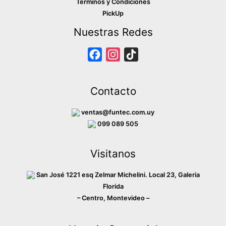
Terminos y Condiciones
PickUp
Nuestras Redes
F
I
T
a
n
i
c
s
k
Contacto
e
t
T
b
a
o
ventas@funtec.com.uy
o
g
k
099 089 505
o
r
Visitanos
k
a
m
San José 1221 esq Zelmar Michelini. Local 23, Galeria
Florida
– Centro, Montevideo –