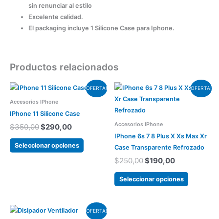
sin renunciar al estilo
Excelente calidad.
El packaging incluye 1 Silicone Case para Iphone.
Productos relacionados
El
El
El
El
Este
Este
OFERTA!
OFERTA!
precio
precio
precio
precio
producto
producto
Accesorios IPhone
original
actual
original
actual
tiene
tiene
era:
es:
era:
es:
IPhone 11 Silicone Case
varias
varias
$350,00.
$290,00.
$250,00.
$190,00.
Accesorios IPhone
$
350,00
$
290,00
variantes.
variantes.
IPhone 6s 7 8 Plus X Xs Max Xr
Las
Las
Seleccionar opciones
Case Transparente Refrozado
opciones
opciones
$
250,00
$
190,00
se
se
pueden
pueden
Seleccionar opciones
elegir
elegir
en
en
El
El
Este
la
la
OFERTA!
precio
precio