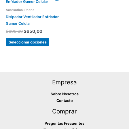
producto
página
página
original
actual
tiene
del
del
era:
es:
Accesorios IPhone
varias
producto
producto
$890,00.
$650,00.
Disipador Ventilador Enfriador
variantes.
Gamer Celular
Las
$
890,00
$
650,00
opciones
se
Seleccionar opciones
pueden
elegir
en
la
página
Empresa
del
producto
Sobre Nosotros
Contacto
Comprar
Preguntas Frecuentes