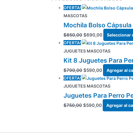
OFERTA!
MASCOTAS
Mochila Bolso Cápsula
$
850,00
$
690,00
Seleccionar
OFERTA!
JUGUETES MASCOTAS
Kit 8 Juguetes Para Pe
$
790,00
$
590,00
Agregar al ca
OFERTA!
JUGUETES MASCOTAS
Juguetes Para Perro P
$
750,00
$
590,00
Agregar al ca