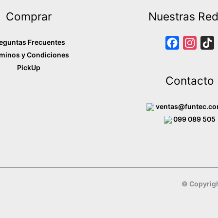
Comprar
Nuestras Re
eguntas Frecuentes
F
I
minos y Condiciones
a
n
i
PickUp
c
s
Contacto
e
t
b
a
ventas@funtec.co
o
g
099 089 505
o
r
k
a
m
© Copyrigh