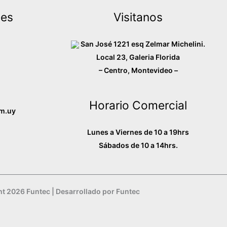
des
Visitanos
T
San José 1221 esq Zelmar Michelini.
Local 23, Galeria Florida
– Centro, Montevideo –
k
T
o
Horario Comercial
m.uy
k
Lunes a Viernes de 10 a 19hrs
Sábados de 10 a 14hrs.
t 2026 Funtec | Desarrollado por Funtec