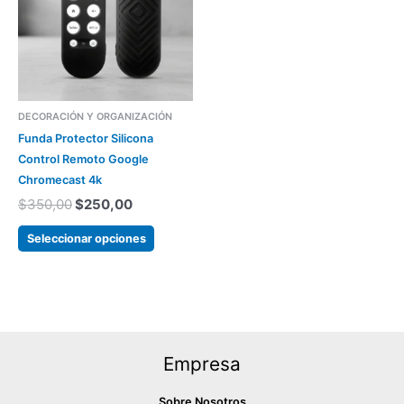
$350,00.
$250,00.
variantes.
Las
opciones
se
pueden
DECORACIÓN Y ORGANIZACIÓN
elegir
Funda Protector Silicona
en
Control Remoto Google
la
Chromecast 4k
página
$
350,00
$
250,00
del
producto
Seleccionar opciones
Empresa
Sobre Nosotros