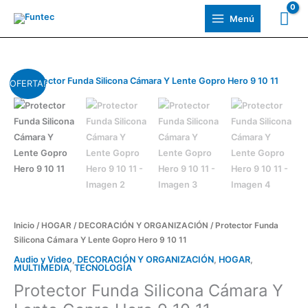
Ir
Menú
al
contenido
Protector
El
El
OFERTA!
Funda
precio
precio
Silicona
Cámara
original
actual
Y
era:
es:
Lente
Gopro
$350,00.
$250,00.
Hero
9
10
Inicio
/
HOGAR
/
DECORACIÓN Y ORGANIZACIÓN
/ Protector Funda
11
Silicona Cámara Y Lente Gopro Hero 9 10 11
cantidad
Audio y Video
,
DECORACIÓN Y ORGANIZACIÓN
,
HOGAR
,
MULTIMEDIA
,
TECNOLOGÍA
Protector Funda Silicona Cámara Y