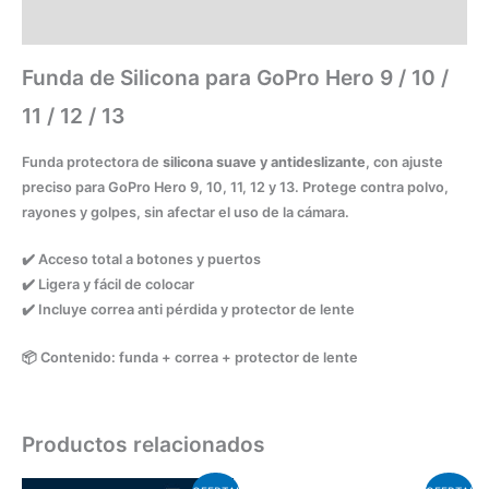
Información adicional
Funda de Silicona para GoPro Hero 9 / 10 /
11 / 12 / 13
Funda protectora de
silicona suave y antideslizante
, con ajuste
preciso para GoPro Hero 9, 10, 11, 12 y 13. Protege contra polvo,
rayones y golpes, sin afectar el uso de la cámara.
✔️ Acceso total a botones y puertos
✔️ Ligera y fácil de colocar
✔️ Incluye correa anti pérdida y protector de lente
📦 Contenido: funda + correa + protector de lente
Productos relacionados
El
El
El
El