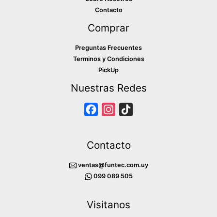
Contacto
Comprar
Preguntas Frecuentes
Terminos y Condiciones
PickUp
Nuestras Redes
F
I
T
a
n
i
c
s
k
Contacto
e
t
T
b
a
o
ventas@funtec.com.uy
o
g
k
099 089 505
o
r
Visitanos
k
a