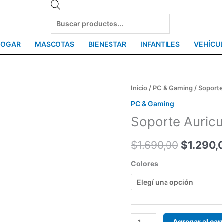
Products
search
HOGAR
MASCOTAS
BIENESTAR
INFANTILES
VEHÍCU
Soporte
Inicio
/
PC & Gaming
/ Soport
El
Auriculares
PC & Gaming
precio
ST-
Soporte Auric
2
original
Onikuma
$
1.690,00
$
1.290,
era:
cantidad
Colores
$1.690,
Agregar al car