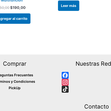
0 Multifuncion
Leer más
50,00
$
190,00
gregar al carrito
Comprar
Nuestras Re
eguntas Frecuentes
minos y Condiciones
F
PickUp
a
I
c
n
T
e
s
i
Contacto
b
t
k