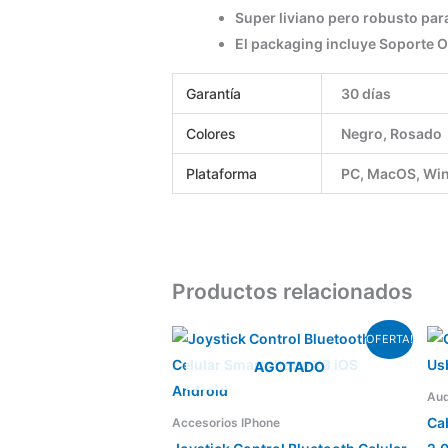
Super liviano pero robusto par
El packaging incluye Soporte 
Garantía
30 días
Colores
Negro, Rosado
Plataforma
PC, MacOS, Wi
Productos relacionados
El
El
OFERTA!
precio
precio
AGOTADO
original
actual
era:
es:
Aud
$850,00.
$650,00.
Ca
Accesorios IPhone