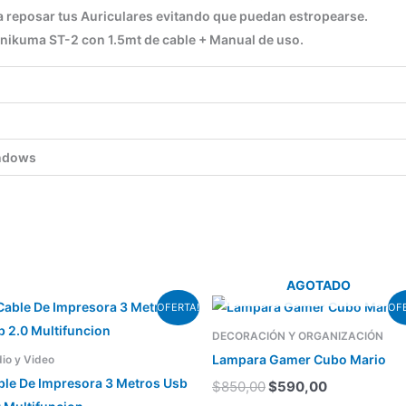
a reposar tus Auriculares evitando que puedan estropearse.
Onikuma ST-2 con 1.5mt de cable + Manual de uso.
ndows
AGOTADO
El
El
El
El
OFERTA!
OFE
precio
precio
precio
precio
original
actual
original
actual
DECORACIÓN Y ORGANIZACIÓN
era:
es:
era:
es:
Lampara Gamer Cubo Mario
io y Video
$250,00.
$190,00.
$850,00.
$590,00.
ble De Impresora 3 Metros Usb
$
850,00
$
590,00