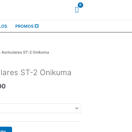
LOS
PROMOS 💥
e Auriculares ST-2 Onikuma
El
precio
ulares ST-2 Onikuma
actual
00
es:
00.
$1.290,00.
rito