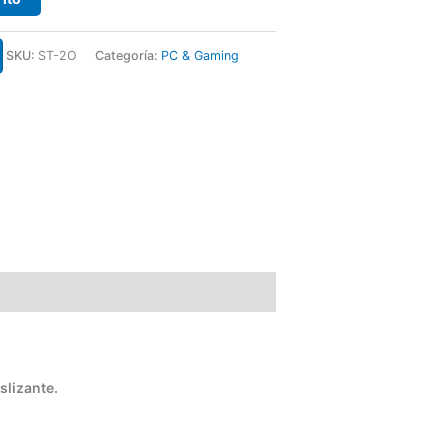
SKU:
ST-2O
Categoría:
PC & Gaming
slizante.