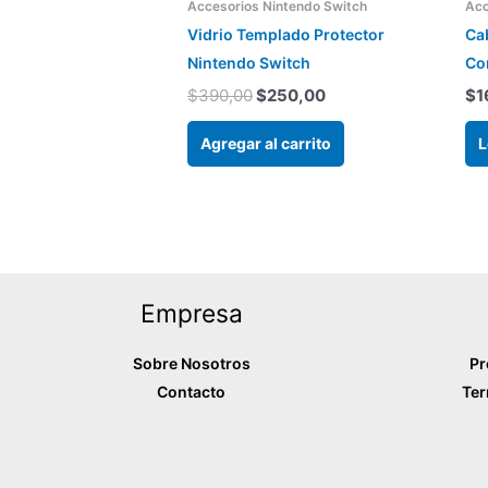
era:
es:
Accesorios Nintendo Switch
Acc
$390,00.
$250,00.
Vidrio Templado Protector
Ca
Nintendo Switch
Con
$
390,00
$
250,00
$
1
Agregar al carrito
L
Empresa
Sobre Nosotros
Pr
Contacto
Ter