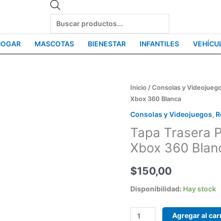
Products
search
HOGAR
MASCOTAS
BIENESTAR
INFANTILES
VEHÍCU
Tapa
Inicio
/
Consolas y Videojueg
Xbox 360 Blanca
Trasera
Porta
Consolas y Videojuegos
,
R
Pilas
Tapa Trasera P
Joystick
Xbox 360 Blan
Xbox
360
$
150,00
Blanca
Disponibilidad:
Hay stock
cantidad
Agregar al car