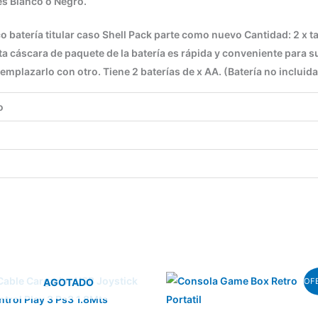
es Blanco o Negro.
 batería titular caso Shell Pack parte como nuevo Cantidad: 2 x t
a cáscara de paquete de la batería es rápida y conveniente para s
emplazarlo con otro. Tiene 2 baterías de x AA. (Batería no incluida
o
El
El
Este
AGOTADO
OFE
precio
precio
produ
original
actual
tiene