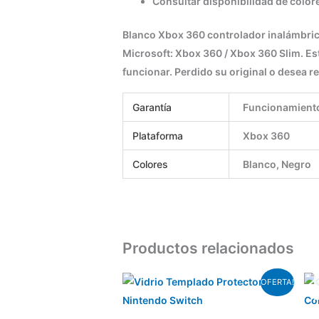
Consultar disponibilidad de color
Blanco Xbox 360 controlador inalámbrico
Microsoft: Xbox 360 / Xbox 360 Slim. Est
funcionar. Perdido su original o desea re
Garantía
Funcionamient
Plataforma
Xbox 360
Colores
Blanco, Negro
Productos relacionados
El
El
OFERTA!
precio
precio
original
actual