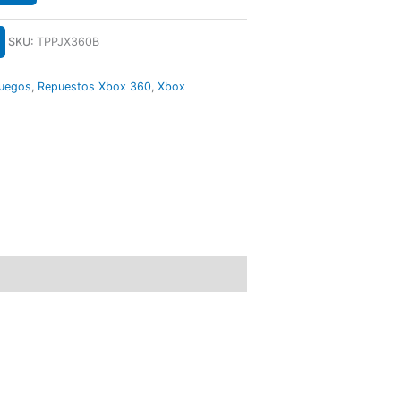
SKU:
TPPJX360B
juegos
,
Repuestos Xbox 360
,
Xbox