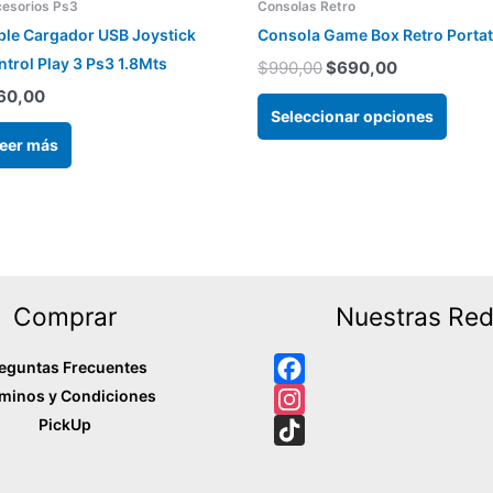
era:
es:
esorios Ps3
Consolas Retro
$990,00.
$690,00.
varias
ble Cargador USB Joystick
Consola Game Box Retro Portat
varian
trol Play 3 Ps3 1.8Mts
$
990,00
$
690,00
Las
60,00
opcio
Seleccionar opciones
se
eer más
pued
elegir
en
la
págin
Comprar
Nuestras Re
del
produ
eguntas Frecuentes
minos y Condiciones
F
PickUp
a
I
c
n
T
e
s
i