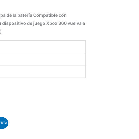
apa de la batería Compatible con
u dispositivo de juego Xbox 360 vuelva a
)
RTA!
cto