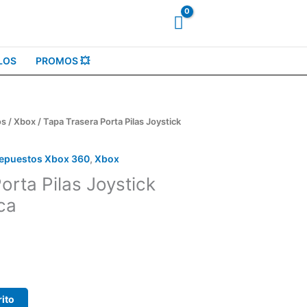
LOS
PROMOS 💥
os
/
Xbox
/ Tapa Trasera Porta Pilas Joystick
epuestos Xbox 360
,
Xbox
orta Pilas Joystick
ca
rito