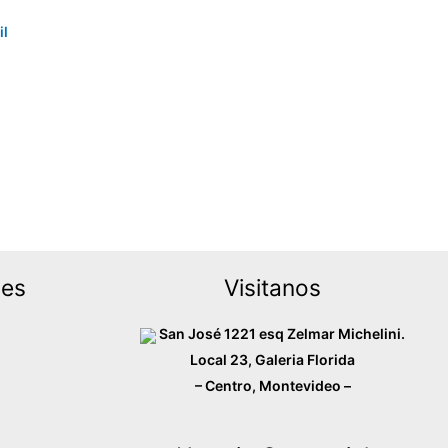
il
tes.
nes
en
a
des
Visitanos
cto
San José 1221 esq Zelmar Michelini.
Local 23, Galeria Florida
– Centro, Montevideo –