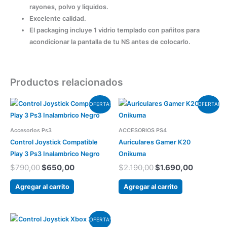
rayones, polvo y liquidos.
Excelente calidad.
El packaging incluye 1 vidrio templado con pañitos para
acondicionar la pantalla de tu NS antes de colocarlo.
Productos relacionados
El
El
El
El
OFERTA!
OFERTA!
precio
precio
precio
precio
original
actual
original
actual
era:
es:
era:
es:
Accesorios Ps3
ACCESORIOS PS4
$790,00.
$650,00.
$2.190,00.
$1.690,0
Control Joystick Compatible
Auriculares Gamer K20
Play 3 Ps3 Inalambrico Negro
Onikuma
$
790,00
$
650,00
$
2.190,00
$
1.690,00
Agregar al carrito
Agregar al carrito
El
El
OFERTA!