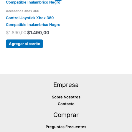
precio
precio
original
actual
era:
es:
Accesorios Xbox 360
$1.890,00.
$1.490,00.
Control Joystick Xbox 360
Compatible Inalambrico Negro
$
1.890,00
$
1.490,00
Agregar al carrito
Empresa
Sobre Nosotros
Contacto
Comprar
Preguntas Frecuentes