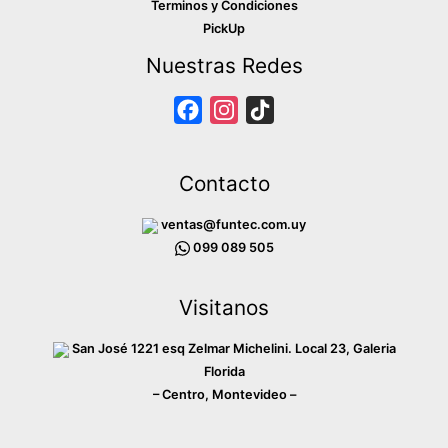
Terminos y Condiciones
PickUp
Nuestras Redes
F
I
T
a
n
i
c
s
k
Contacto
e
t
T
b
a
o
ventas@funtec.com.uy
o
g
k
099 089 505
o
r
Visitanos
k
a
m
San José 1221 esq Zelmar Michelini. Local 23, Galeria
Florida
– Centro, Montevideo –