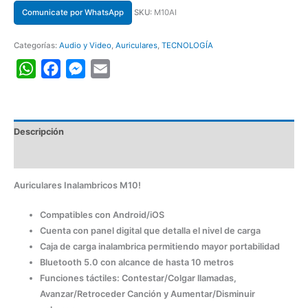
Comunicate por WhatsApp
SKU:
M10AI
Categorías:
Audio y Video
,
Auriculares
,
TECNOLOGÍA
WhatsApp
Facebook
Messenger
Email
Descripción
Información adicional
Auriculares Inalambricos M10!
Compatibles con Android/iOS
Cuenta con panel digital que detalla el nivel de carga
Caja de carga inalambrica permitiendo mayor portabilidad
Bluetooth 5.0 con alcance de hasta 10 metros
Funciones táctiles: Contestar/Colgar llamadas,
Avanzar/Retroceder Canción y Aumentar/Disminuir