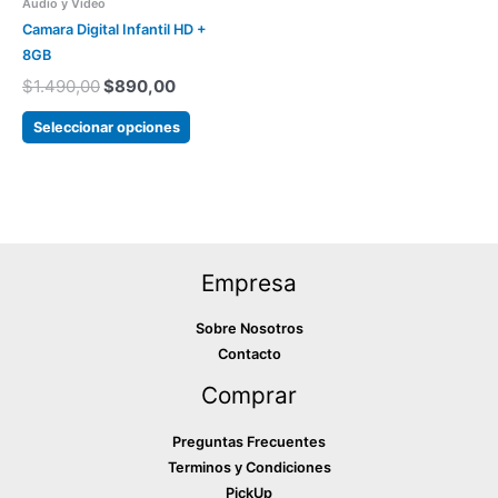
era:
es:
Audio y Video
varias
$1.490,00.
$890,00.
Camara Digital Infantil HD +
variantes.
8GB
Las
$
1.490,00
$
890,00
opciones
se
Seleccionar opciones
pueden
elegir
en
la
página
Empresa
del
producto
Sobre Nosotros
Contacto
Comprar
Preguntas Frecuentes
Terminos y Condiciones
PickUp