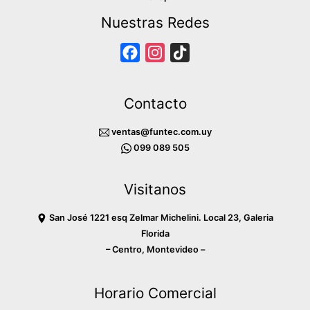
Nuestras Redes
F
I
T
a
n
i
c
s
k
Contacto
e
t
T
b
a
o
ventas@funtec.com.uy
o
g
k
099 089 505
o
r
Visitanos
k
a
m
San José 1221 esq Zelmar Michelini. Local 23, Galeria
Florida
– Centro, Montevideo –
Horario Comercial