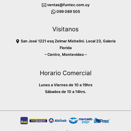
b
a
o
ventas@funtec.com.uy
o
g
k
099 089 505
o
r
Visitanos
k
a
m
San José 1221 esq Zelmar Michelini. Local 23, Galeria
Florida
– Centro, Montevideo –
Horario Comercial
Lunes a Viernes de 10 a 19hrs
Sábados de 10 a 14hrs.