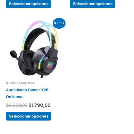
Seleccionar opciones
Seleccionar opciones
producto
producto
El
El
Este
OFERTA!
precio
precio
producto
original
actual
tiene
era:
es:
varias
$2.290,00.
$1.790,00.
variantes.
Las
opciones
se
pueden
ACCESORIOS PS4
elegir
Auriculares Gamer X26
en
Onikuma
la
$
2.290,00
$
1.790,00
página
del
Seleccionar opciones
producto