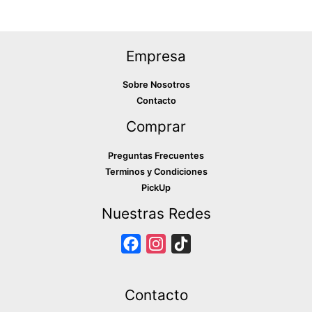
Empresa
Sobre Nosotros
Contacto
Comprar
Preguntas Frecuentes
Terminos y Condiciones
PickUp
Nuestras Redes
F
I
T
a
n
i
c
s
k
Contacto
e
t
T