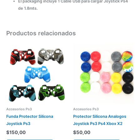
El packaging incluye 1 Cable USB para cargar Joystick Ps4
de 1.8mts.
Productos relacionados
Este
Este
producto
producto
tiene
tiene
varias
varias
variantes.
variantes.
Las
Las
opciones
opciones
se
se
pueden
pueden
Accesorios Ps3
Accesorios Ps3
elegir
elegir
Funda Protector Silicona
Protector Silicona Analogos
en
en
Joystick Ps3
Joystick Ps3 Ps4 Xbox X2
la
la
$
150,00
$
50,00
página
página
del
del