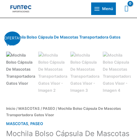
Ir
Menú
al
contenido
Mochila
El
El
OFERTA!
Bolso
precio
precio
Cápsula
De
original
actual
Mascotas
era:
es:
Transportadora
Gatos
$850,00.
$690,00.
Visor
cantidad
Inicio
/
MASCOTAS
/
PASEO
/ Mochila Bolso Cápsula De Mascotas
Transportadora Gatos Visor
MASCOTAS
,
PASEO
Mochila Bolso Cápsula De Mascotas