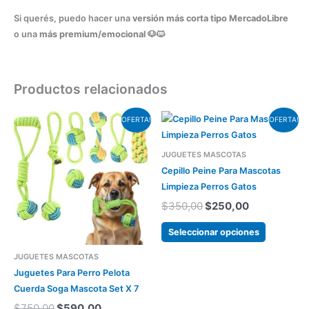
Si querés, puedo hacer una
versión más corta tipo MercadoLibre
o una
más premium/emocional
🐶🐱
Productos relacionados
El
El
El
El
Este
OFERTA!
OFERTA!
precio
precio
precio
precio
producto
original
actual
original
actual
tiene
era:
es:
era:
es:
JUGUETES MASCOTAS
varias
$750,00.
$590,00.
$350,00.
$250,00.
Cepillo Peine Para Mascotas
variantes.
Limpieza Perros Gatos
Las
$
350,00
$
250,00
opciones
se
Seleccionar opciones
pueden
JUGUETES MASCOTAS
elegir
Juguetes Para Perro Pelota
en
Cuerda Soga Mascota Set X 7
la
$
750,00
$
590,00
página