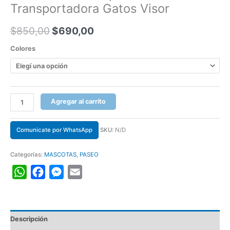
Transportadora Gatos Visor
$
850,00
$
690,00
Colores
Agregar al carrito
Comunicate por WhatsApp
SKU:
N/D
Categorías:
MASCOTAS
,
PASEO
WhatsApp
Facebook
Messenger
Email
Descripción