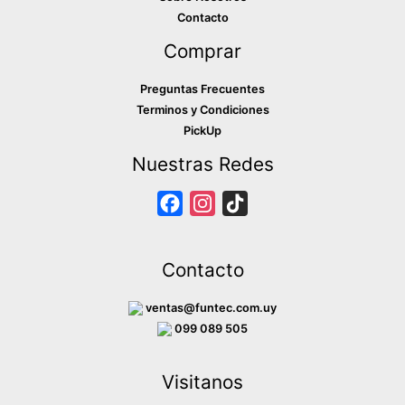
Contacto
Comprar
Preguntas Frecuentes
Terminos y Condiciones
PickUp
Nuestras Redes
F
I
T
a
n
i
c
s
k
Contacto
e
t
T
b
a
o
ventas@funtec.com.uy
o
g
k
099 089 505
o
r
Visitanos
k
a