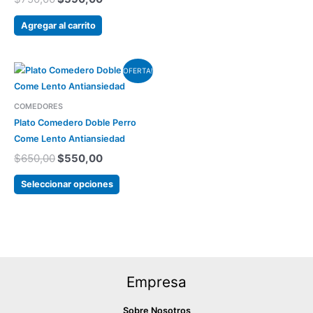
del
Agregar al carrito
producto
El
El
Este
OFERTA!
precio
precio
producto
original
actual
tiene
era:
es:
COMEDORES
varias
$650,00.
$550,00.
Plato Comedero Doble Perro
variantes.
Come Lento Antiansiedad
Las
$
650,00
$
550,00
opciones
se
Seleccionar opciones
pueden
elegir
en
la
página
Empresa
del
producto
Sobre Nosotros